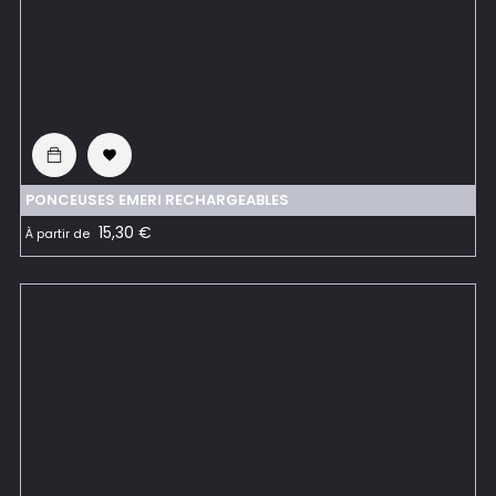

PONCEUSES EMERI RECHARGEABLES
Prix
15,30 €
À partir de