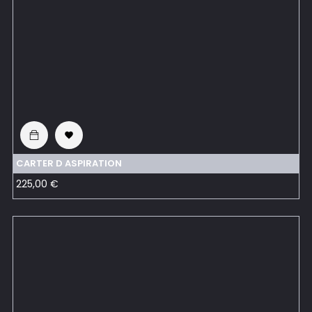

CARTER D ASPIRATION
Prix
225,00 €