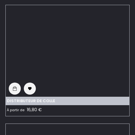

DISTRIBUTEUR DE COLLE
Prix
16,80 €
À partir de