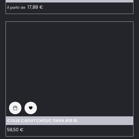
Prix
17,88 €
À partir de

COLLE CAOUTCHOUC SAVA A10 5L
Prix
58,50 €