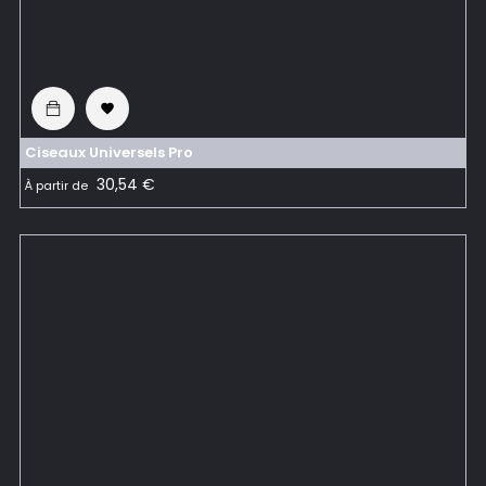

Ciseaux Universels Pro
Prix
30,54 €
À partir de