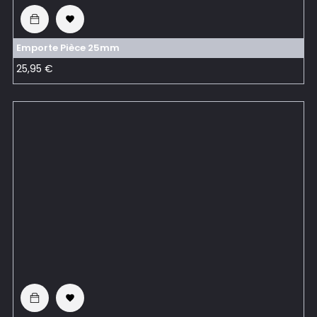

Emporte Pièce 25mm
Prix
25,95 €
