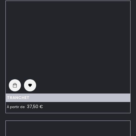

TRANCHET
Prix
37,50 €
À partir de