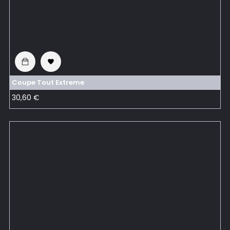

Coupe Tout Extreme
Prix
30,60 €