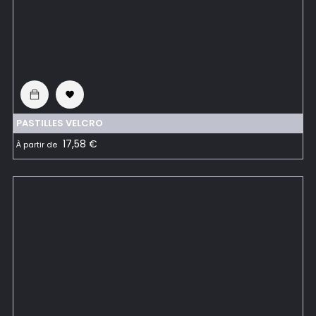

PASTILLES VELCRO
Prix
17,58 €
À partir de