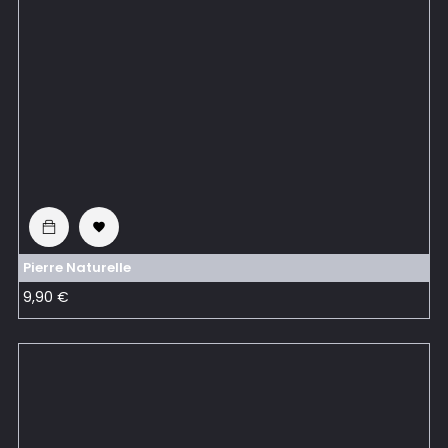

Pierre Naturelle
Prix
9,90 €