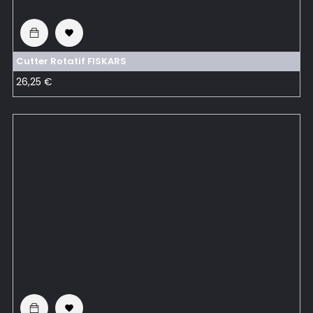

Cutter Rotatif FISKARS
Prix
26,25 €
